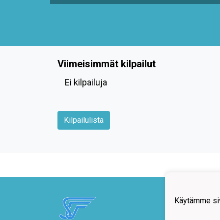
Viimeisimmät kilpailut
Ei kilpailuja
Kilpailulista
Säkylä
Käytämme siv
Poroh
27800