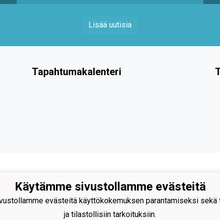
Lisää uutisia
Tapahtumakalenteri
T
Käytämme sivustollamme evästeitä
n Urheilijat ry
ustollamme evästeitä käyttökokemuksen parantamiseksi sekä to
olmantie 1
 Säkylä
ja tilastollisiin tarkoituksiin.