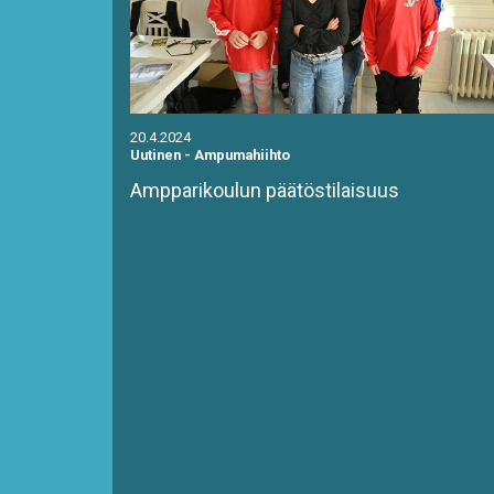
20.4.2024
Uutinen
-
Ampumahiihto
Ampparikoulun päätöstilaisuus