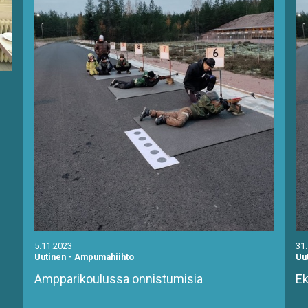
5.11.2023
31
Uutinen
-
Ampumahiihto
Uu
Ampparikoulussa onnistumisia
Ek