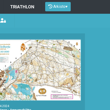
Arkisto
▾
TRIATHLON
.4.2024
tinen
-
Ampumahiihto