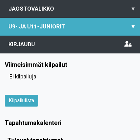
JAOSTOVALIKKO
▾
U9- JA U11-JUNIORIT
▾
KIRJAUDU
Viimeisimmät kilpailut
Ei kilpailuja
Kilpailulista
Tapahtumakalenteri