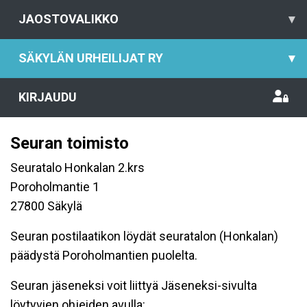
JAOSTOVALIKKO
▾
SÄKYLÄN URHEILIJAT RY
▾
KIRJAUDU
Seuran toimisto
Seuratalo Honkalan 2.krs
Poroholmantie 1
27800 Säkylä
Seuran postilaatikon löydät seuratalon (Honkalan)
päädystä Poroholmantien puolelta.
Seuran jäseneksi voit liittyä Jäseneksi-sivulta
löytyvien ohjeiden avulla: