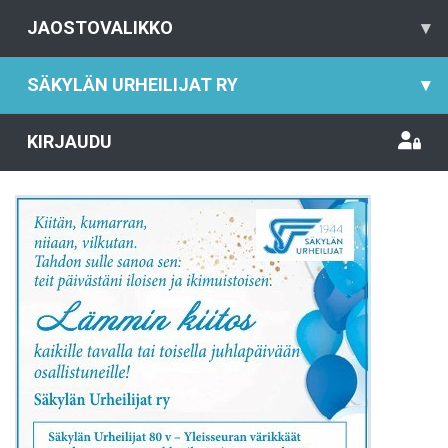
JAOSTOVALIKKO
▾
SÄKYLÄN URHEILIJAT RY
▾
KIRJAUDU